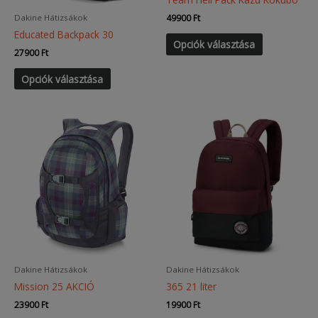
Dakine Hátizsákok
49900
Ft
Educated Backpack 30
Ennek
Opciók választása
a
27900
Ft
terméknek
Ennek
Opciók választása
több
a
variációja
terméknek
van.
több
A
variációja
változatok
van.
a
A
termékoldal
változatok
választható
a
ki
termékoldalon
választhatók
ki
Dakine Hátizsákok
Dakine Hátizsákok
Mission 25 AKCIÓ
365 21 liter
23900
Ft
19900
Ft