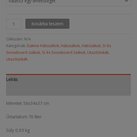
Boot
Kosárba teszem
Locker
70
Cikkszám:
N/A
mennyiség
Kategóriák:
Dakine Hátizsákok
,
Hátizsákok
,
Hátizsákok
,
Sí és
Snowboard zsákok
,
Sí és Snowboard zsákok
,
Utazótáskák
,
Utazótáskák
Leírás
További információk
Méretek 56x34x37 cm
Űrtartalom 70 liter
Súly 0,93 kg