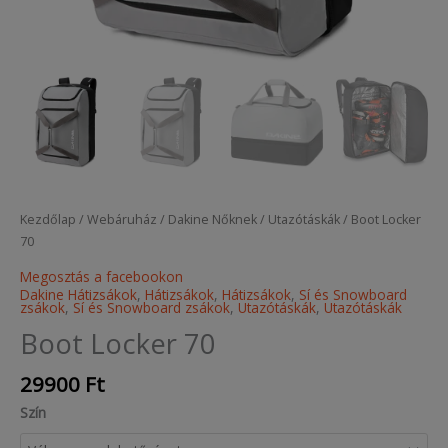
Kezdőlap
/
Webáruház
/
Dakine Nőknek
/
Utazótáskák
/ Boot Locker
70
Megosztás a facebookon
Dakine Hátizsákok
,
Hátizsákok
,
Hátizsákok
,
Sí és Snowboard
zsákok
,
Sí és Snowboard zsákok
,
Utazótáskák
,
Utazótáskák
Boot Locker 70
29900
Ft
Szín