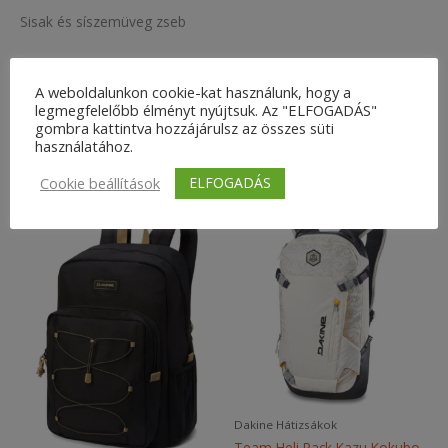
Sisak és síszemüveg zseb
Hátizsák funkció ami el is rejthető
A weboldalunkon cookie-kat használunk, hogy a
Osztott rendszerezésű
legmegfelelőbb élményt nyújtsuk. Az "ELFOGADÁS"
gombra kattintva hozzájárulsz az összes süti
használatához.
Kapcsolódó termékek
ELFOGADÁS
Cookie beállítások
Dakine Hátizsákok
Team Heli Pack Kazu Kokubo