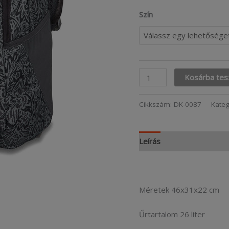
Szín
Essential
Kosárba te
Backpack
26
Cikkszám:
DK-0087
Kateg
mennyiség
Leírás
További informá
Méretek 46x31x22 cm
Űrtartalom 26 liter