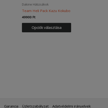
Dakine Hátizsákok
Team Heli Pack Kazu Kokubo
49900
Ft
nnek
Ennek
Opciók választása
a
erméknek
terméknek
öbb
több
ariációja
variációja
an.
van.
A
áltozatok
változatok
a
ermékoldalon
termékoldalon
álaszthatók
választhatók
ki
Garancia
Üzletszabályzat
Adatvédelmi irányelvek