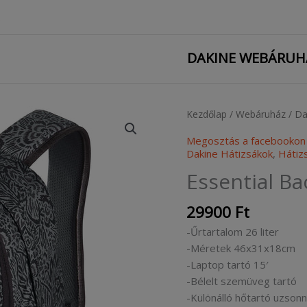
2
DAKINE WEBÁRUH
Kezdőlap
/
Webáruház
/
Da
Megosztás a facebookon
Dakine Hátizsákok
,
Hátiz
Essential B
29900
Ft
-Űrtartalom 26 liter
-Méretek 46x31x18cm
-Laptop tartó 15′
-Bélelt szemüveg tartó
-Különálló hőtartó uzsonn