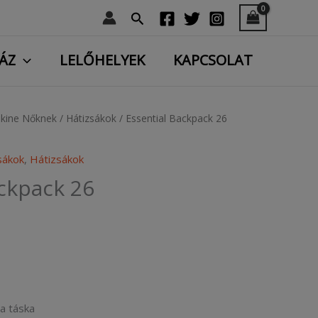
Search
ÁZ
LELŐHELYEK
KAPCSOLAT
kine Nőknek
/
Hátizsákok
/ Essential Backpack 26
sákok
,
Hátizsákok
ackpack 26
a táska