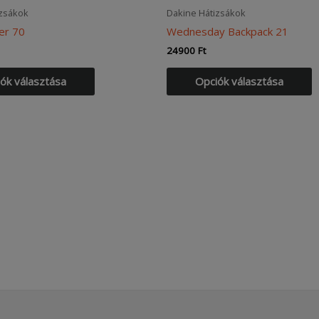
izsákok
Dakine Hátizsákok
er 70
Wednesday Backpack 21
24900
Ft
Ennek
E
ók választása
Opciók választása
a
a
terméknek
t
több
t
variációja
v
van.
v
A
A
változatok
v
a
a
termékoldalon
t
választhatók
v
ki
ki