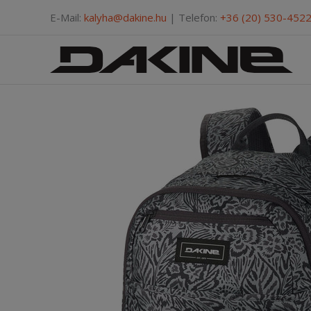
Skip
E-Mail:
kalyha@dakine.hu
| Telefon:
+36 (20) 530-452
to
content