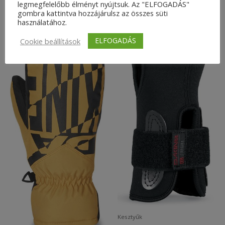
Kapcsolódó termékek
legmegfelelőbb élményt nyújtsuk. Az "ELFOGADÁS"
gombra kattintva hozzájárulsz az összes süti
használatához.
ELFOGADÁS
Cookie beállítások
Kesztyűk