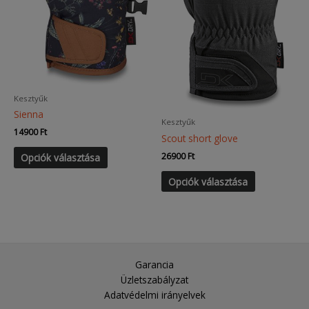
Kesztyűk
Sienna
Kesztyűk
14900
Ft
Scout short glove
Ennek
26900
Ft
Opciók választása
a
Ennek
terméknek
Opciók választása
a
több
terméknek
variációja
több
van.
variációja
A
van.
változatok
A
Garancia
a
változatok
Üzletszabályzat
termékoldalon
a
Adatvédelmi irányelvek
választhatók