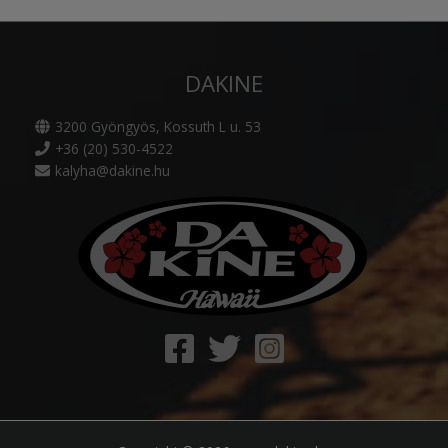
termékoldal
ki
választható
ki
DAKINE
3200 Gyöngyös, Kossuth L u. 53
+36 (20) 530-4522
kalyha@dakine.hu