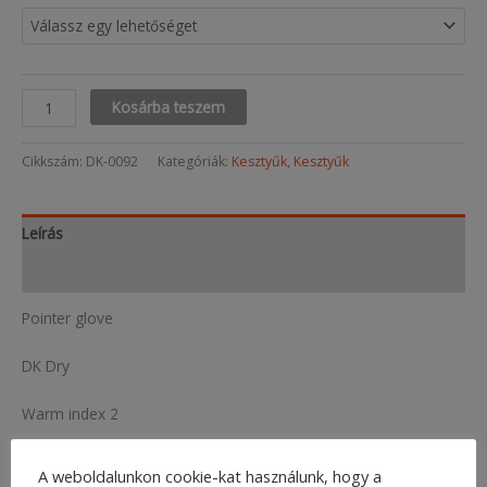
Pointer
Kosárba teszem
glove
mennyiség
Cikkszám:
DK-0092
Kategóriák:
Kesztyűk
,
Kesztyűk
Leírás
További információk
Pointer glove
DK Dry
Warm index 2
A weboldalunkon cookie-kat használunk, hogy a