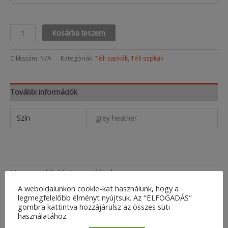
Jameson
Kosárba teszem
Beanie
mennyiség
Cikkszám:
N/A
Kategóriák:
Téli sapkák
,
Téli sapkák
További információk
Szín
grey heather
Kapcsolódó termékek
A weboldalunkon cookie-kat használunk, hogy a
legmegfelelőbb élményt nyújtsuk. Az "ELFOGADÁS"
gombra kattintva hozzájárulsz az összes süti
használatához.