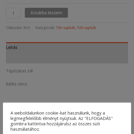
Hoodlum
Kosárba teszem
mennyiség
Cikkszám:
N/A
Kategóriák:
Téli sapkák
,
Téli sapkák
Leírás
További információk
Tépőzáras sál
Bélés nincs
Kapcsolódó termékek
A weboldalunkon cookie-kat használunk, hogy a
legmegfelelőbb élményt nyújtsuk. Az "ELFOGADÁS"
gombra kattintva hozzájárulsz az összes süti
használatához.