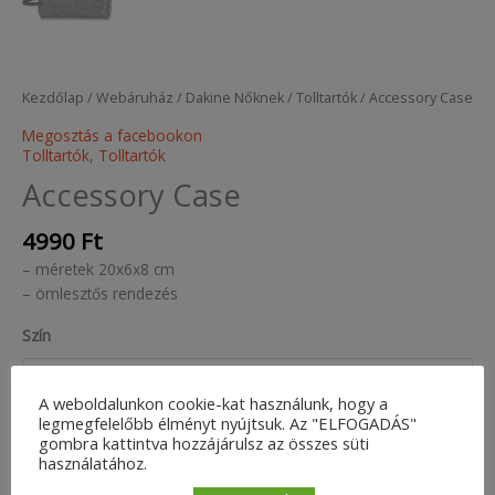
Kezdőlap
/
Webáruház
/
Dakine Nőknek
/
Tolltartók
/ Accessory Case
Megosztás a facebookon
Tolltartók
,
Tolltartók
Accessory Case
4990
Ft
– méretek 20x6x8 cm
– ömlesztős rendezés
Szín
A weboldalunkon cookie-kat használunk, hogy a
legmegfelelőbb élményt nyújtsuk. Az "ELFOGADÁS"
gombra kattintva hozzájárulsz az összes süti
Accessory
Kosárba teszem
használatához.
Case