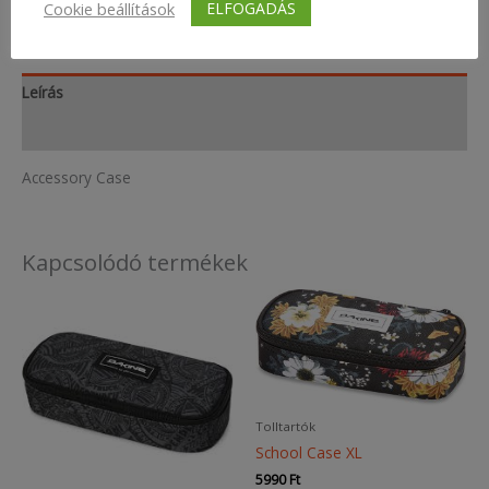
mennyiség
ELFOGADÁS
Cookie beállítások
Cikkszám:
DK-0020
Kategóriák:
Tolltartók
,
Tolltartók
Leírás
További információk
Accessory Case
Kapcsolódó termékek
Tolltartók
School Case XL
5990
Ft